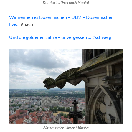
Komfort… (Frei nach Nuala)
Wir nennen es Dosenfischen – ULM – Dosenfischer
live…
#hach
Und die goldenen Jahre – unvergessen … #schwelg
Wasserspeier Ulmer Münster