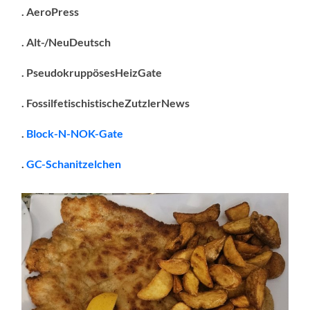
. AeroPress
. Alt-/NeuDeutsch
. PseudokruppösesHeizGate
. FossilfetischistischeZutzlerNews
.
Block-N-NOK-Gate
.
GC-Schanitzelchen