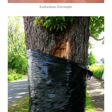
Kastaniöses Dürreopfer