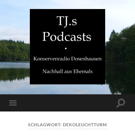
TJ.s
Podcasts
Suchfe
Mobile-
ein-/a
Menü
ein-/ausblenden
SCHLAGWORT:
DEKOLEUCHTTURM