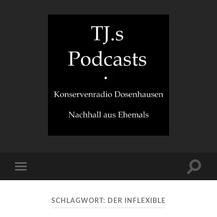
TJ.s
Podcasts
Suchfe
Mobile-
ein-/a
Menü
ein-/ausblenden
SCHLAGWORT:
DER INFLEXIBLE