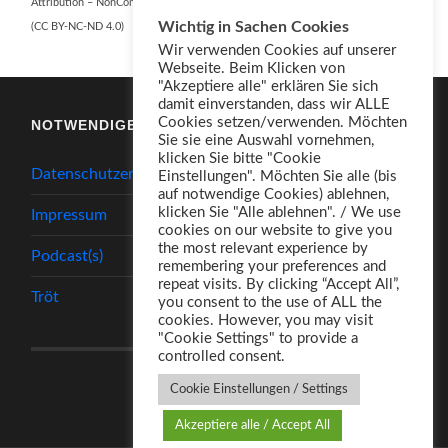
Attribution – NonCommercial – NoDerivatives 4.0 International
Wichtig in Sachen Cookies
(CC BY-NC-ND 4.0)
Wir verwenden Cookies auf unserer
Webseite. Beim Klicken von
"Akzeptiere alle" erklären Sie sich
damit einverstanden, dass wir ALLE
Cookies setzen/verwenden. Möchten
NOTWENDIGES
Sie sie eine Auswahl vornehmen,
klicken Sie bitte "Cookie
Datenschutzerklärung
Einstellungen". Möchten Sie alle (bis
auf notwendige Cookies) ablehnen,
klicken Sie "Alle ablehnen". / We use
Impressum
cookies on our website to give you
the most relevant experience by
Podcast(s)
remembering your preferences and
repeat visits. By clicking “Accept All”,
Tröt
you consent to the use of ALL the
cookies. However, you may visit
"Cookie Settings" to provide a
controlled consent.
Cookie Einstellungen / Settings
Akzeptiere alle / Accept All