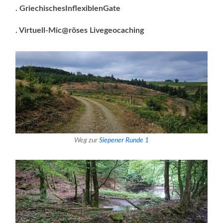
. GriechischesInflexiblenGate
. Virtuell-Mic@röses Livegeocaching
Weg zur
Siepener Runde 1