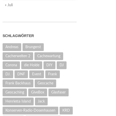
« Juli
SCHLAGWÖRTER
Andreas
Brungerst
Cacherwelten 2
Cachewartung
Corona
die Holde
DIY
DJ
DJ.
DNF
Event
Frank
Frank Backhaus
Geocache
Geocaching
GiveBox
Glasfaser
Henrietta Island
Jack
Konserven-Radio-Dosenhausen
KRD