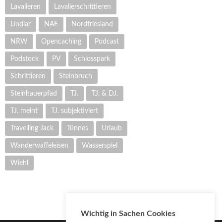
Lavalieren
Lavalierschrittieren
Lindlar
NAE
Nordfriesland
NRW
Opencaching
Podcast
Podstock
PV
Schlosspark
Schrittieren
Steinbruch
Steinhauerpfad
TJ.
TJ. & DJ.
TJ. meint
TJ. subjektiviert
Travelling Jack
Tünnes
Urlaub
Wanderwaffeleisen
Wasserspiel
Wiehl
Wichtig in Sachen Cookies