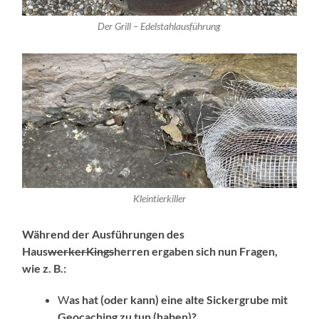
Der Grill – Edelstahlausführung
Kleintierkiller
Während der Ausführungen des
Haus
werkerKings
herren ergaben sich nun Fragen,
wie z. B.:
W
as hat (oder kann) eine alte Sickergrube mit
Geocaching zu tun (haben)?