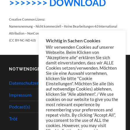
>>>>>>> DOWNLOAD
Creative Common Lizenz:
Namensnennung – Nicht kommerziell – Keine Bearbeitungen 4.0 International
Attribution – NonCommercial – NoDerivatives 4.0 International
Wichtig in Sachen Cookies
(CC BY-NC-ND 4.0)
Wir verwenden Cookies auf unserer
Webseite. Beim Klicken von
"Akzeptiere alle" erklären Sie sich
damit einverstanden, dass wir ALLE
Cookies setzen/verwenden. Möchten
NOTWENDIGES
Sie sie eine Auswahl vornehmen,
klicken Sie bitte "Cookie
Datenschutzerklärung
Einstellungen". Möchten Sie alle (bis
auf notwendige Cookies) ablehnen,
klicken Sie "Alle ablehnen". / We use
Impressum
cookies on our website to give you the
most relevant experience by
Podcast(s)
remembering your preferences and
repeat visits. By clicking “Accept All”,
Tröt
you consent to the use of ALL the
cookies. However, you may visit