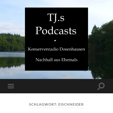
TJ.s
Podcasts
Suchfe
Mobile-
ein-/a
Menü
ein-/ausblenden
SCHLAGWORT:
EISCHNEIDER