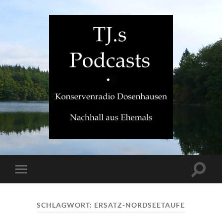
TJ.s
Podcasts
Suchfe
Mobile-
ein-/a
Menü
ein-/ausblenden
SCHLAGWORT:
ERSATZ-NORDSEETAUFE