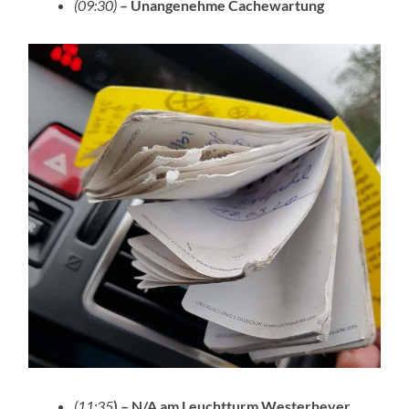
(09:30)
– Unangenehme Cachewartung
(11:35
) – N/A am Leuchtturm Westerhever