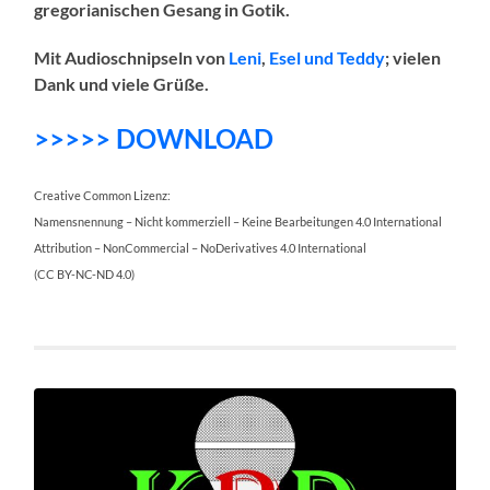
gregorianischen Gesang in Gotik.
Mit Audioschnipseln von
Leni
,
Esel und Teddy
; vielen
Dank und viele Grüße.
>>>>> DOWNLOAD
Creative Common Lizenz:
Namensnennung – Nicht kommerziell – Keine Bearbeitungen 4.0 International
Attribution – NonCommercial – NoDerivatives 4.0 International
(CC BY-NC-ND 4.0)