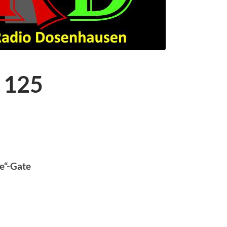
 125
le“-Gate