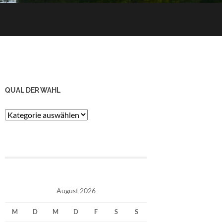
QUAL DER WAHL
Qual
der
Wahl
August 2026
M
D
M
D
F
S
S