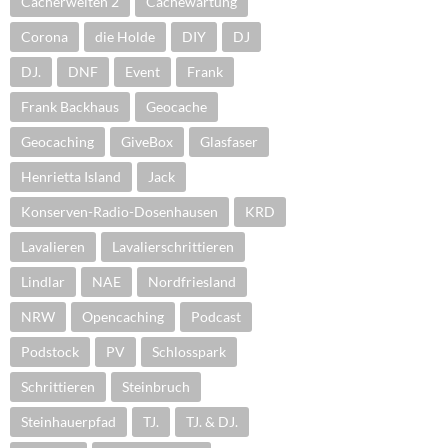
Cacherwelten 2
Cachewartung
Corona
die Holde
DIY
DJ
DJ.
DNF
Event
Frank
Frank Backhaus
Geocache
Geocaching
GiveBox
Glasfaser
Henrietta Island
Jack
Konserven-Radio-Dosenhausen
KRD
Lavalieren
Lavalierschrittieren
Lindlar
NAE
Nordfriesland
NRW
Opencaching
Podcast
Podstock
PV
Schlosspark
Schrittieren
Steinbruch
Steinhauerpfad
TJ.
TJ. & DJ.