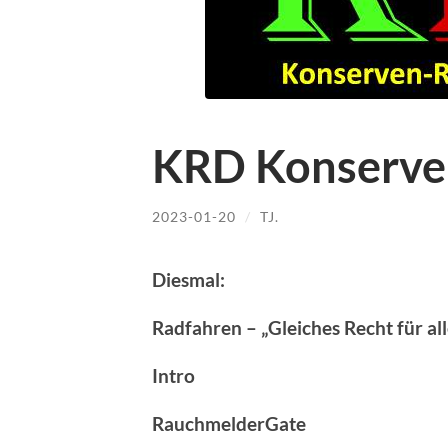
KRD Konserve
2023-01-20
/
TJ.
Diesmal:
Radfahren – „Gleiches Recht für al
Intro
RauchmelderGate