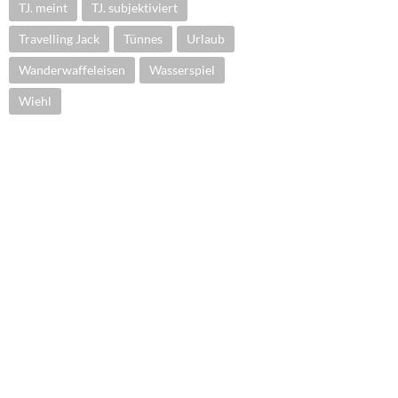
TJ. meint
TJ. subjektiviert
Travelling Jack
Tünnes
Urlaub
Wanderwaffeleisen
Wasserspiel
Wiehl