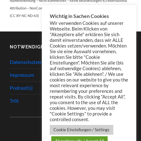
Namensnennung – Nicht kommerziell – Keine Bearbeitungen 4.0 International
Attribution – NonCommercial – NoDerivatives 4.0 International
Wichtig in Sachen Cookies
(CC BY-NC-ND 4.0)
Wir verwenden Cookies auf unserer
Webseite. Beim Klicken von
"Akzeptiere alle" erklären Sie sich
damit einverstanden, dass wir ALLE
Cookies setzen/verwenden. Möchten
NOTWENDIGES
Sie sie eine Auswahl vornehmen,
klicken Sie bitte "Cookie
Datenschutzerklärung
Einstellungen". Möchten Sie alle (bis
auf notwendige Cookies) ablehnen,
klicken Sie "Alle ablehnen". / We use
Impressum
cookies on our website to give you the
most relevant experience by
Podcast(s)
remembering your preferences and
repeat visits. By clicking “Accept All”,
Tröt
you consent to the use of ALL the
cookies. However, you may visit
"Cookie Settings" to provide a
controlled consent.
Cookie Einstellungen / Settings