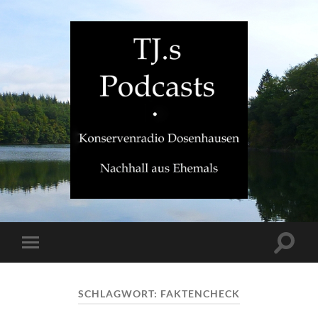
TJ.s
Podcasts
Suchfe
Mobile-
ein-/a
Menü
ein-/ausblenden
SCHLAGWORT:
FAKTENCHECK