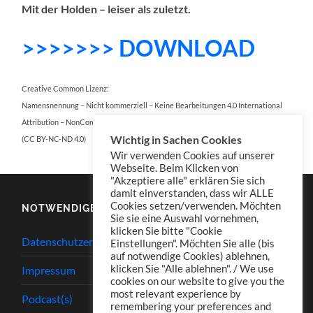
Mit der Holden – leiser als zuletzt.
>>>>>>> DO
WNLOAD
Creative Common Lizenz:
Namensnennung – Nicht kommerziell – Keine Bearbeitungen 4.0 International
Attribution – NonCommercial – NoDerivatives 4.0 International
Wichtig in Sachen Cookies
(CC BY-NC-ND 4.0)
Wir verwenden Cookies auf unserer
Webseite. Beim Klicken von
"Akzeptiere alle" erklären Sie sich
damit einverstanden, dass wir ALLE
Cookies setzen/verwenden. Möchten
NOTWENDIGES
Sie sie eine Auswahl vornehmen,
klicken Sie bitte "Cookie
Datenschutzerklärung
Einstellungen". Möchten Sie alle (bis
auf notwendige Cookies) ablehnen,
klicken Sie "Alle ablehnen". / We use
Impressum
cookies on our website to give you the
most relevant experience by
Podcast(s)
remembering your preferences and