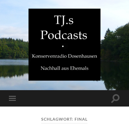
TJ.s
Podcasts
Suchfe
Mobile-
ein-/a
Menü
ein-/ausblenden
SCHLAGWORT:
FINAL