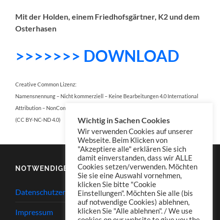
Mit der Holden, einem Friedhofsgärtner, K2 und dem
Osterhasen
>>>>>>> DOWNLOAD
Creative Common Lizenz:
Namensnennung – Nicht kommerziell – Keine Bearbeitungen 4.0 International
Attribution – NonCommercial – NoDerivatives 4.0 International
Wichtig in Sachen Cookies
(CC BY-NC-ND 4.0)
Wir verwenden Cookies auf unserer
Webseite. Beim Klicken von
"Akzeptiere alle" erklären Sie sich
damit einverstanden, dass wir ALLE
Cookies setzen/verwenden. Möchten
NOTWENDIGES
Sie sie eine Auswahl vornehmen,
klicken Sie bitte "Cookie
Datenschutzerklärung
Einstellungen". Möchten Sie alle (bis
auf notwendige Cookies) ablehnen,
klicken Sie "Alle ablehnen". / We use
Impressum
cookies on our website to give you the