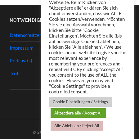
Webseite. Beim Klicken von
"Akzeptiere alle" erklären Sie sich
damit einverstanden, dass wir ALLE
Cookies setzen/verwenden. Möchten
NOTWENDIGES
Sie sie eine Auswahl vornehmen,
klicken Sie bitte "Cookie
Datenschutzerklärung
Einstellungen". Möchten Sie alle (bis
auf notwendige Cookies) ablehnen,
klicken Sie "Alle ablehnen". / We use
Impressum
cookies on our website to give you the
most relevant experience by
Podcast(s)
remembering your preferences and
repeat visits. By clicking “Accept All”,
Tröt
you consent to the use of ALL the
cookies. However, you may visit
"Cookie Settings" to provide a
controlled consent.
Cookie Einstellungen / Settings
Akzeptiere alle / Accept All
Alle Ablehnen / Reject All
© 2026
TJ.S PODCASTS
—
HOCH ↑