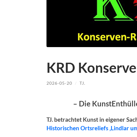
KRD Konserve
2026-05-20
/
TJ.
– Die KunstEnthül
TJ. betrachtet Kunst in eigener Sa
Historischen Ortsreliefs ‚Lindlar 