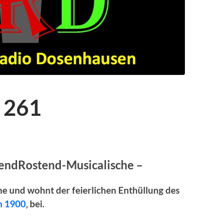
 261
lendRostend-Musicalische –
che und wohnt der
feierlichen Enthüllung des
um 1900
‚ bei.