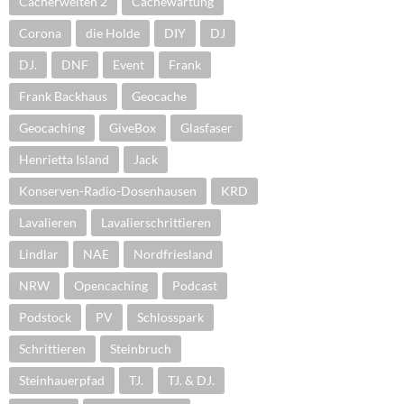
Cacherwelten 2
Cachewartung
Corona
die Holde
DIY
DJ
DJ.
DNF
Event
Frank
Frank Backhaus
Geocache
Geocaching
GiveBox
Glasfaser
Henrietta Island
Jack
Konserven-Radio-Dosenhausen
KRD
Lavalieren
Lavalierschrittieren
Lindlar
NAE
Nordfriesland
NRW
Opencaching
Podcast
Podstock
PV
Schlosspark
Schrittieren
Steinbruch
Steinhauerpfad
TJ.
TJ. & DJ.