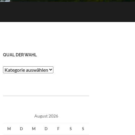
QUAL DER WAHL
Qual
der
Wahl
August 2026
M
D
M
D
F
S
S