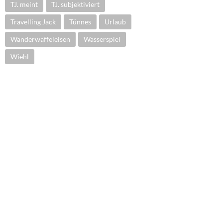
TJ. meint
TJ. subjektiviert
Travelling Jack
Tünnes
Urlaub
Wanderwaffeleisen
Wasserspiel
Wiehl