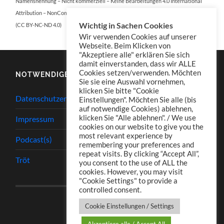
Namensnennung – Nicht kommerziell – Keine Bearbeitungen 4.0 International
Attribution – NonCommercial – NoDerivatives 4.0 International
Wichtig in Sachen Cookies
(CC BY-NC-ND 4.0)
Wir verwenden Cookies auf unserer
Webseite. Beim Klicken von
"Akzeptiere alle" erklären Sie sich
damit einverstanden, dass wir ALLE
Cookies setzen/verwenden. Möchten
NOTWENDIGES
Sie sie eine Auswahl vornehmen,
klicken Sie bitte "Cookie
Datenschutzerklärung
Einstellungen". Möchten Sie alle (bis
auf notwendige Cookies) ablehnen,
klicken Sie "Alle ablehnen". / We use
Impressum
cookies on our website to give you the
most relevant experience by
Podcast(s)
remembering your preferences and
repeat visits. By clicking “Accept All”,
Tröt
you consent to the use of ALL the
cookies. However, you may visit
"Cookie Settings" to provide a
controlled consent.
Cookie Einstellungen / Settings