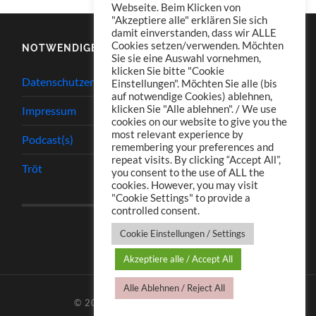
Webseite. Beim Klicken von
"Akzeptiere alle" erklären Sie sich
damit einverstanden, dass wir ALLE
Cookies setzen/verwenden. Möchten
NOTWENDIGES
Sie sie eine Auswahl vornehmen,
klicken Sie bitte "Cookie
Datenschutzerklärung
Einstellungen". Möchten Sie alle (bis
auf notwendige Cookies) ablehnen,
klicken Sie "Alle ablehnen". / We use
Impressum
cookies on our website to give you the
most relevant experience by
Podcast(s)
remembering your preferences and
repeat visits. By clicking “Accept All”,
Tröt
you consent to the use of ALL the
cookies. However, you may visit
"Cookie Settings" to provide a
controlled consent.
Cookie Einstellungen / Settings
Akzeptiere alle / Accept All
Alle Ablehnen / Reject All
© 2026
TJ.S PODCASTS
—
HOCH ↑