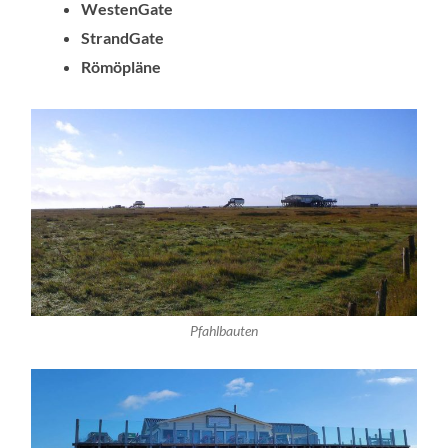
WestenGate
StrandGate
Römöpläne
Pfahlbauten