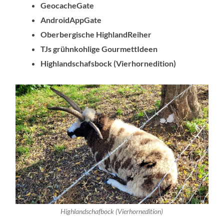
GeocacheGate
AndroidAppGate
Oberbergische HighlandReiher
TJs grühnkohlige GourmettIdeen
Highlandschafsbock (Vierhornedition)
Highlandschafbock (Vierhornedition)