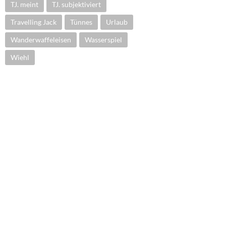
TJ. meint
TJ. subjektiviert
Travelling Jack
Tünnes
Urlaub
Wanderwaffeleisen
Wasserspiel
Wiehl