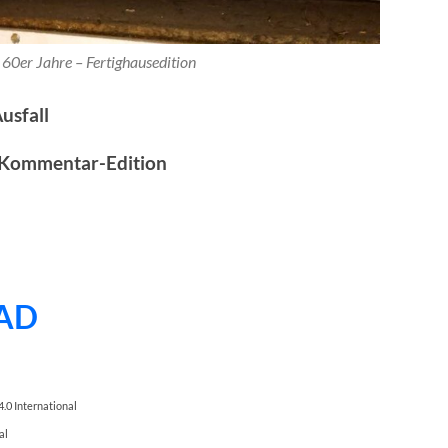
60er Jahre – Fertighausedition
usfall
T-Komme
ntar-Edition
AD
.0 International
al