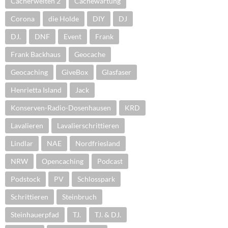
Cacherwelten 2
Cachewartung
Corona
die Holde
DIY
DJ
DJ.
DNF
Event
Frank
Frank Backhaus
Geocache
Geocaching
GiveBox
Glasfaser
Henrietta Island
Jack
Konserven-Radio-Dosenhausen
KRD
Lavalieren
Lavalierschrittieren
Lindlar
NAE
Nordfriesland
NRW
Opencaching
Podcast
Podstock
PV
Schlosspark
Schrittieren
Steinbruch
Steinhauerpfad
TJ.
TJ. & DJ.