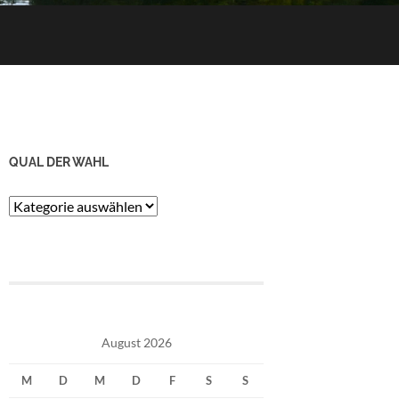
QUAL DER WAHL
Qual
der
Wahl
August 2026
M
D
M
D
F
S
S