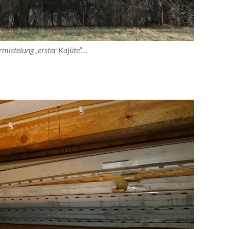
mistelung „erster Kajüte“…