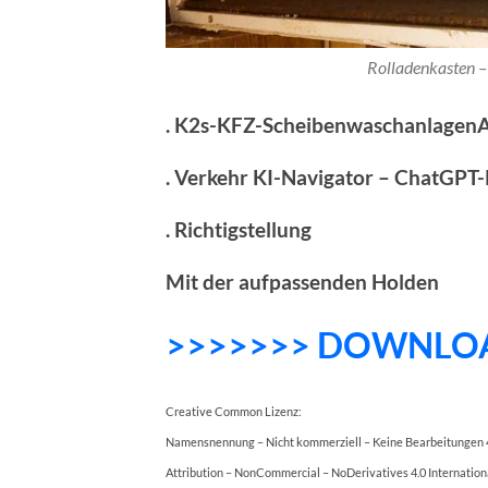
Rolladenkasten – 
. K2s-KFZ-ScheibenwaschanlagenA
. Verkehr KI-Navigator – ChatGP
. Richtigstellung
Mit der aufpassenden Holden
>>>>>>> DOWNLO
Creative Common Lizenz:
Namensnennung – Nicht kommerziell – Keine Bearbeitungen 4
Attribution – NonCommercial – NoDerivatives 4.0 Internation