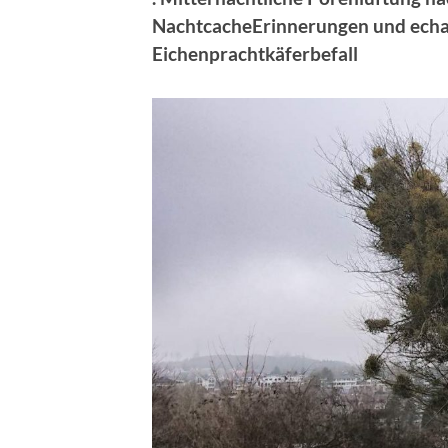
NachtcacheErinnerungen
und ech
Eichenprachtkäferbefall