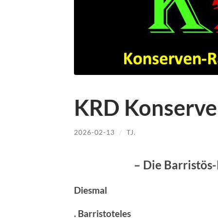
KRD Konserve
2026-02-13
/
TJ.
– Die Barristös
Diesmal
. Barristoteles