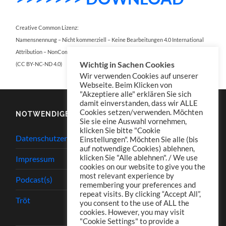
Creative Common Lizenz:
Namensnennung – Nicht kommerziell – Keine Bearbeitungen 4.0 International
Attribution – NonCommercial – NoDerivatives 4.0 International
Wichtig in Sachen Cookies
(CC BY-NC-ND 4.0)
Wir verwenden Cookies auf unserer
Webseite. Beim Klicken von
"Akzeptiere alle" erklären Sie sich
damit einverstanden, dass wir ALLE
Cookies setzen/verwenden. Möchten
NOTWENDIGES
Sie sie eine Auswahl vornehmen,
klicken Sie bitte "Cookie
Datenschutzerklärung
Einstellungen". Möchten Sie alle (bis
auf notwendige Cookies) ablehnen,
klicken Sie "Alle ablehnen". / We use
Impressum
cookies on our website to give you the
most relevant experience by
Podcast(s)
remembering your preferences and
repeat visits. By clicking “Accept All”,
Tröt
you consent to the use of ALL the
cookies. However, you may visit
"Cookie Settings" to provide a