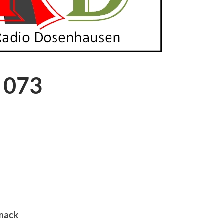
 073
hmack