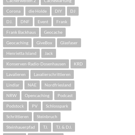
Cacherwelten 2
Cachewartung
Corona
die Holde
DIY
DJ
DJ.
DNF
Event
Frank
Frank Backhaus
Geocache
Geocaching
GiveBox
Glasfaser
Henrietta Island
Jack
Konserven-Radio-Dosenhausen
KRD
Lavalieren
Lavalierschrittieren
Lindlar
NAE
Nordfriesland
NRW
Opencaching
Podcast
Podstock
PV
Schlosspark
Schrittieren
Steinbruch
Steinhauerpfad
TJ.
TJ. & DJ.