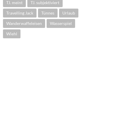
TJ. meint
TJ. subjektiviert
Travelling Jack
Tünnes
Urlaub
Wanderwaffeleisen
Wasserspiel
Wiehl