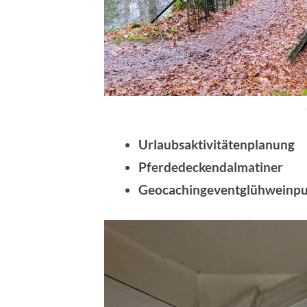
Urlaubsaktivitätenplanung
Pferdedeckendalmatiner
Geocachingeventglühweinp