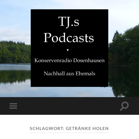
TJ.s
Podcasts
Suchfe
Mobile-
ein-/a
Menü
ein-/ausblenden
SCHLAGWORT:
GETRÄNKE HOLEN