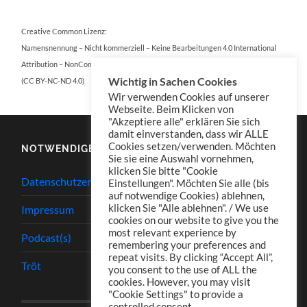
Creative Common Lizenz:
Namensnennung – Nicht kommerziell – Keine Bearbeitungen 4.0 International
Attribution – NonCommercial – NoDerivatives 4.0 International
Wichtig in Sachen Cookies
(CC BY-NC-ND 4.0)
Wir verwenden Cookies auf unserer
Webseite. Beim Klicken von
"Akzeptiere alle" erklären Sie sich
damit einverstanden, dass wir ALLE
Cookies setzen/verwenden. Möchten
NOTWENDIGES
Sie sie eine Auswahl vornehmen,
klicken Sie bitte "Cookie
Datenschutzerklärung
Einstellungen". Möchten Sie alle (bis
auf notwendige Cookies) ablehnen,
klicken Sie "Alle ablehnen". / We use
Impressum
cookies on our website to give you the
most relevant experience by
Podcast(s)
remembering your preferences and
repeat visits. By clicking “Accept All”,
Tröt
you consent to the use of ALL the
cookies. However, you may visit
"Cookie Settings" to provide a
controlled consent.