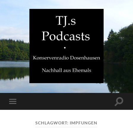
TJ.s
Podcasts
Suchfe
Mobile-
ein-/a
Menü
ein-/ausblenden
SCHLAGWORT:
IMPFUNGEN