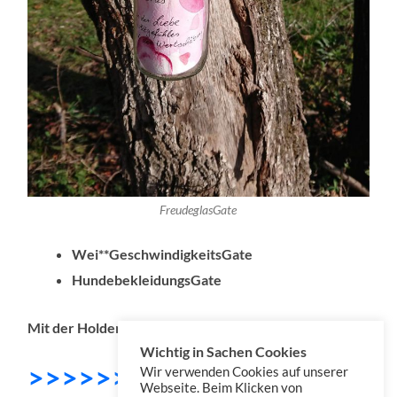
FreudeglasGate
Wei**GeschwindigkeitsGate
HundebekleidungsGate
Mit der Holden
Wichtig in Sachen Cookies
>>>>>>> DOWNLOAD
Wir verwenden Cookies auf unserer
Webseite. Beim Klicken von