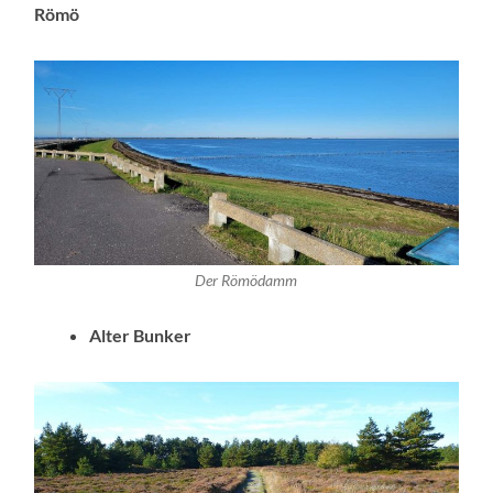
Römö
Der Römödamm
Alter Bunker