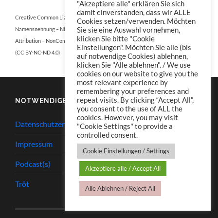
"Akzeptiere alle" erklären Sie sich
damit einverstanden, dass wir ALLE
Creative Common Lizenz:
Cookies setzen/verwenden. Möchten
Namensnennung – Nicht kommerziell – Keine Bearbeitungen 4.0 International
Sie sie eine Auswahl vornehmen,
klicken Sie bitte "Cookie
Attribution – NonCommercial – NoDerivatives 4.0 International
Einstellungen". Möchten Sie alle (bis
(CC BY-NC-ND 4.0)
auf notwendige Cookies) ablehnen,
klicken Sie "Alle ablehnen". / We use
cookies on our website to give you the
most relevant experience by
remembering your preferences and
repeat visits. By clicking “Accept All”,
NOTWENDIGES
you consent to the use of ALL the
cookies. However, you may visit
Datenschutzerklärung
"Cookie Settings" to provide a
controlled consent.
Impressum
Cookie Einstellungen / Settings
Podcast(s)
Akzeptiere alle / Accept All
Tröt
Alle Ablehnen / Reject All