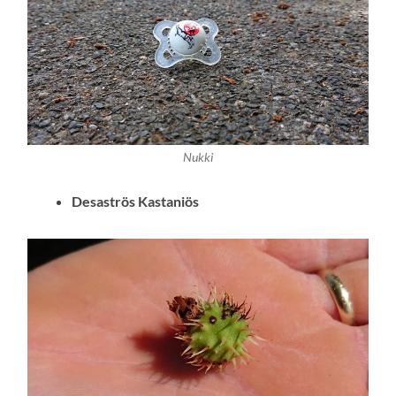
Nukki
Desaströs Kastaniös