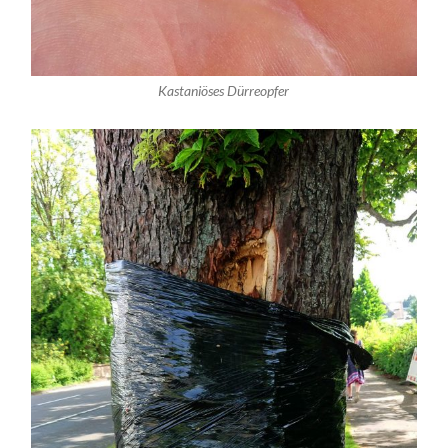
Kastaniöses Dürreopfer