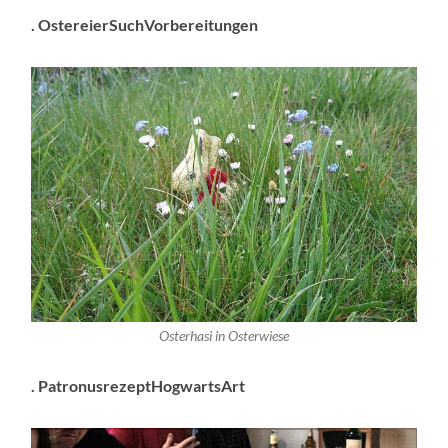
. OstereierSuchVorbereitungen
Osterhasi in Osterwiese
. PatronusrezeptHogwartsArt