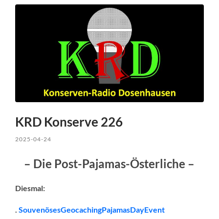
KRD Konserve 226
2025-04-24
– Die Post-Pajamas-Österliche –
Diesmal:
.
SouvenösesGeocachingPajamasDayEvent