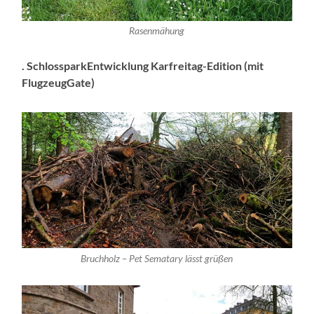
Rasenmähung
. SchlossparkEntwicklung Karfreitag-Edition (mit
FlugzeugGate)
Bruchholz – Pet Sematary lässt grüßen