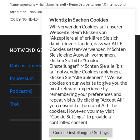
Namensnennung – Nicht kommerziell – Keine Bearbeitungen 4.0 International
Attribution – NonCommercial – NoDerivatives 4.0 International
Wichtig in Sachen Cookies
(CC BY-NC-ND 4.0)
Wir verwenden Cookies auf unserer
Webseite. Beim Klicken von
"Akzeptiere alle" erklären Sie sich
damit einverstanden, dass wir ALLE
Cookies setzen/verwenden. Möchten
NOTWENDIGES
Sie sie eine Auswahl vornehmen,
klicken Sie bitte "Cookie
Datenschutzerklärung
Einstellungen". Möchten Sie alle (bis
auf notwendige Cookies) ablehnen,
klicken Sie "Alle ablehnen". / We use
Impressum
cookies on our website to give you the
most relevant experience by
Podcast(s)
remembering your preferences and
repeat visits. By clicking “Accept All”,
Tröt
you consent to the use of ALL the
cookies. However, you may visit
"Cookie Settings" to provide a
controlled consent.
Cookie Einstellungen / Settings