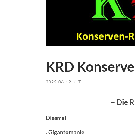
KRD Konserve
2025-06-12
/
TJ.
– Die 
Diesmal:
. Gigantomanie