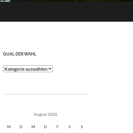
QUAL DER WAHL
Qual
der
Wahl
August 2026
M
D
M
D
F
S
S