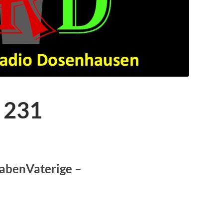
 231
RabenVaterige –