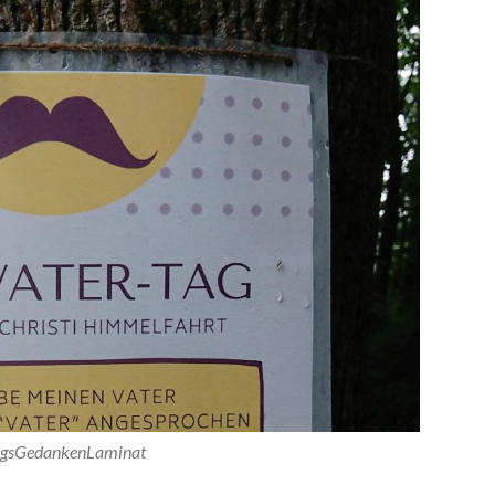
agsGedankenLaminat