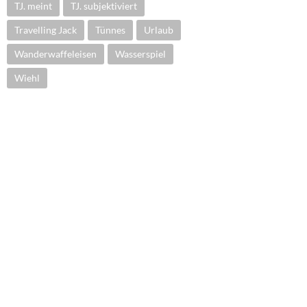
TJ. meint
TJ. subjektiviert
Travelling Jack
Tünnes
Urlaub
Wanderwaffeleisen
Wasserspiel
Wiehl