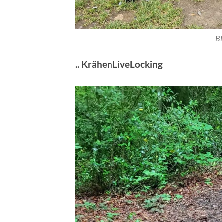
Bi
.. KrähenLiveLocking