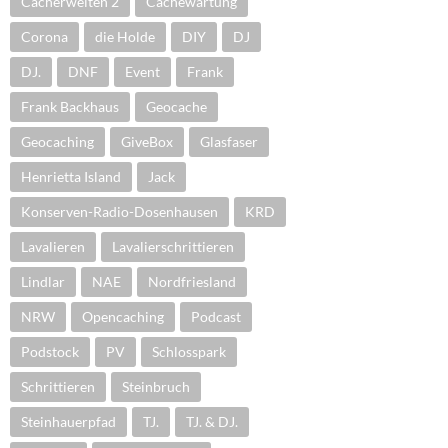
Cacherwelten 2
Cachewartung
Corona
die Holde
DIY
DJ
DJ.
DNF
Event
Frank
Frank Backhaus
Geocache
Geocaching
GiveBox
Glasfaser
Henrietta Island
Jack
Konserven-Radio-Dosenhausen
KRD
Lavalieren
Lavalierschrittieren
Lindlar
NAE
Nordfriesland
NRW
Opencaching
Podcast
Podstock
PV
Schlosspark
Schrittieren
Steinbruch
Steinhauerpfad
TJ.
TJ. & DJ.