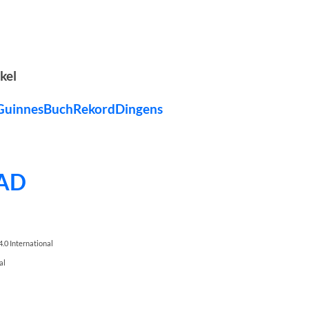
kel
 GuinnesBuchRekordDingens
AD
.0 International
al