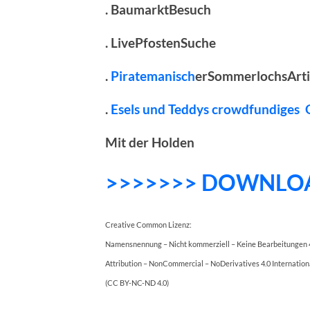
. BaumarktBesuch
. LivePfostenSuche
.
Piratemanisch
erSommerlochsArti
.
Esels und Teddys crowdfundiges
Mit der Holden
>>>>>>> DOWNLO
Creative Common Lizenz:
Namensnennung – Nicht kommerziell – Keine Bearbeitungen 4
Attribution – NonCommercial – NoDerivatives 4.0 Internation
(CC BY-NC-ND 4.0)