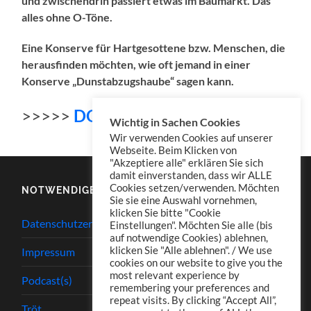
und zwischendrin passiert etwas im Baumarkt.
Das
alles ohne O-Töne.
Eine Konserve für Hartgesottene bzw. Menschen, die
herausfinden möchten, wie oft jemand in einer
Konserve „Dunstabzugshaube“ sagen kann.
>>>>>
DOWNLOAD Konserve 078
Wichtig in Sachen Cookies
Wir verwenden Cookies auf unserer
Webseite. Beim Klicken von
"Akzeptiere alle" erklären Sie sich
damit einverstanden, dass wir ALLE
Cookies setzen/verwenden. Möchten
NOTWENDIGES
Sie sie eine Auswahl vornehmen,
klicken Sie bitte "Cookie
Datenschutzerklärung
Einstellungen". Möchten Sie alle (bis
auf notwendige Cookies) ablehnen,
klicken Sie "Alle ablehnen". / We use
Impressum
cookies on our website to give you the
most relevant experience by
Podcast(s)
remembering your preferences and
repeat visits. By clicking “Accept All”,
Tröt