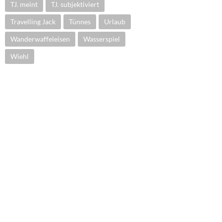
TJ. meint
TJ. subjektiviert
Travelling Jack
Tünnes
Urlaub
Wanderwaffeleisen
Wasserspiel
Wiehl