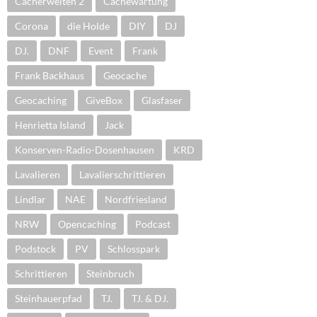
Cacherwelten 2
Cachewartung
Corona
die Holde
DIY
DJ
DJ.
DNF
Event
Frank
Frank Backhaus
Geocache
Geocaching
GiveBox
Glasfaser
Henrietta Island
Jack
Konserven-Radio-Dosenhausen
KRD
Lavalieren
Lavalierschrittieren
Lindlar
NAE
Nordfriesland
NRW
Opencaching
Podcast
Podstock
PV
Schlosspark
Schrittieren
Steinbruch
Steinhauerpfad
TJ.
TJ. & DJ.