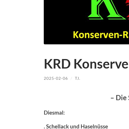
KRD Konserve
2025-02-06
/
TJ.
– Die 
Diesmal:
. Schellack und Haselnüsse