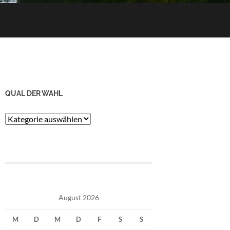
QUAL DER WAHL
Qual
der
Wahl
August 2026
M
D
M
D
F
S
S