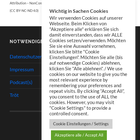
Attribution – NonCommercial – NoDerivatives 4.0 International
Wichtig in Sachen Cookies
(CC BY-NC-ND 4.0)
Wir verwenden Cookies auf unserer
Webseite. Beim Klicken von
"Akzeptiere alle" erklären Sie sich
damit einverstanden, dass wir ALLE
Cookies setzen/verwenden. Möchten
NOTWENDIGES
Sie sie eine Auswahl vornehmen,
klicken Sie bitte "Cookie
Datenschutzerklärung
Einstellungen". Möchten Sie alle (bis
auf notwendige Cookies) ablehnen,
klicken Sie "Alle ablehnen". / We use
Impressum
cookies on our website to give you the
most relevant experience by
Podcast(s)
remembering your preferences and
repeat visits. By clicking “Accept All”,
Tröt
you consent to the use of ALL the
cookies. However, you may visit
"Cookie Settings" to provide a
controlled consent.
Cookie Einstellungen / Settings
Akzeptiere alle / Accept All