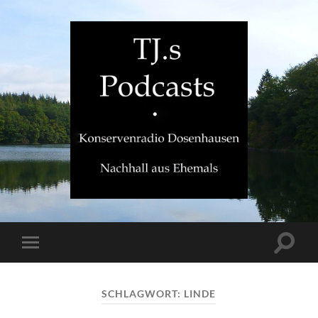
TJ.s
Podcasts
Suchfe
Mobile-
ein-/a
Menü
ein-/ausblenden
SCHLAGWORT:
LINDE