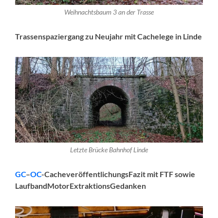
Weihnachtsbaum 3 an der Trasse
Trassenspaziergang zu Neujahr mit Cachelege in Linde
Letzte Brücke Bahnhof Linde
GC
–
OC
-CacheveröffentlichungsFazit mit FTF sowie
LaufbandMotorExtraktionsGedanken