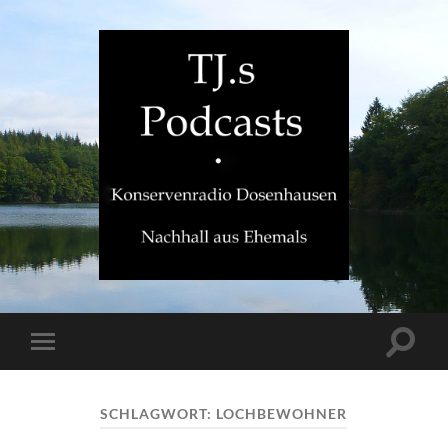
TJ.s
Podcasts
Suchfe
Mobile-
ein-/a
Menü
ein-/ausblenden
SCHLAGWORT:
LOCHBEWOHNER