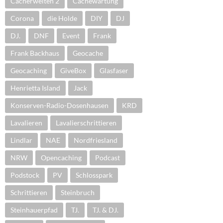
Cacherwelten 2
Cachewartung
Corona
die Holde
DIY
DJ
DJ.
DNF
Event
Frank
Frank Backhaus
Geocache
Geocaching
GiveBox
Glasfaser
Henrietta Island
Jack
Konserven-Radio-Dosenhausen
KRD
Lavalieren
Lavalierschrittieren
Lindlar
NAE
Nordfriesland
NRW
Opencaching
Podcast
Podstock
PV
Schlosspark
Schrittieren
Steinbruch
Steinhauerpfad
TJ.
TJ. & DJ.