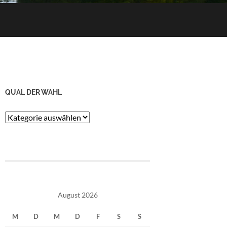
QUAL DER WAHL
Qual
der
Wahl
August 2026
M
D
M
D
F
S
S