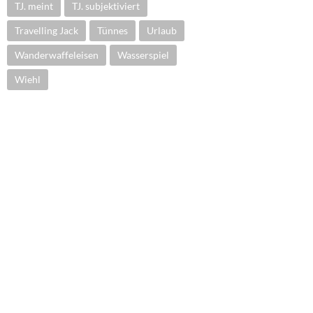
TJ. meint
TJ. subjektiviert
Travelling Jack
Tünnes
Urlaub
Wanderwaffeleisen
Wasserspiel
Wiehl