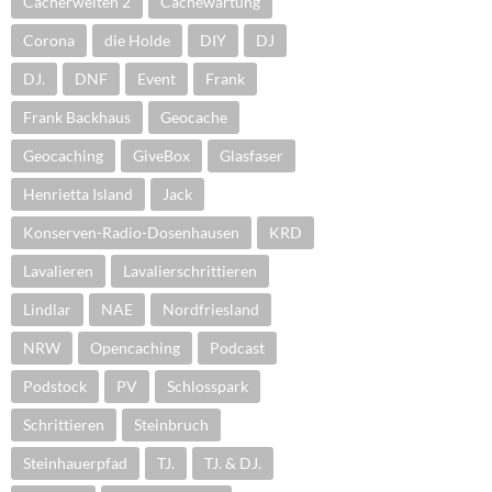
Cacherwelten 2
Cachewartung
Corona
die Holde
DIY
DJ
DJ.
DNF
Event
Frank
Frank Backhaus
Geocache
Geocaching
GiveBox
Glasfaser
Henrietta Island
Jack
Konserven-Radio-Dosenhausen
KRD
Lavalieren
Lavalierschrittieren
Lindlar
NAE
Nordfriesland
NRW
Opencaching
Podcast
Podstock
PV
Schlosspark
Schrittieren
Steinbruch
Steinhauerpfad
TJ.
TJ. & DJ.