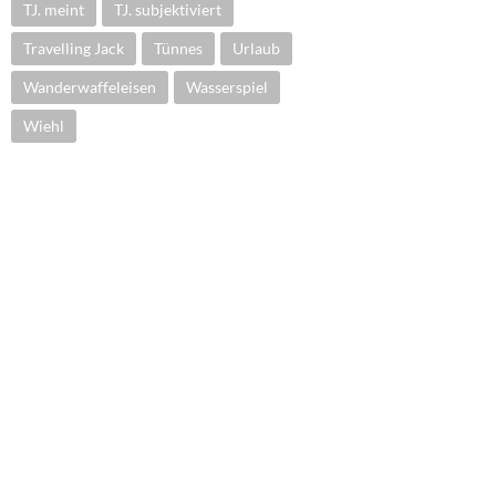
TJ. meint
TJ. subjektiviert
Travelling Jack
Tünnes
Urlaub
Wanderwaffeleisen
Wasserspiel
Wiehl