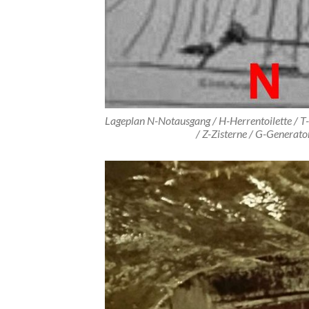
Lageplan N-Notausgang / H-Herrentoilette / T-
/ Z-Zisterne / G-Generato