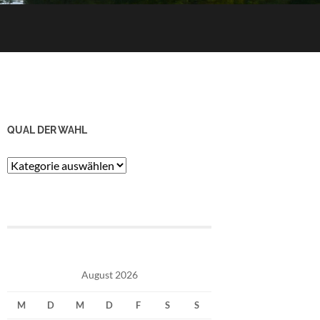
QUAL DER WAHL
Qual
der
Wahl
August 2026
M
D
M
D
F
S
S