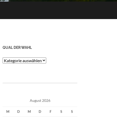
QUAL DER WAHL
Qual
der
Wahl
August 2026
M
D
M
D
F
S
S