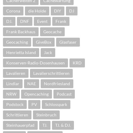
Cacherwelten 2
Cachewartung
Corona
die Holde
DIY
DJ
DJ.
DNF
Event
Frank
Frank Backhaus
Geocache
Geocaching
GiveBox
Glasfaser
Henrietta Island
Jack
Konserven-Radio-Dosenhausen
KRD
Lavalieren
Lavalierschrittieren
Lindlar
NAE
Nordfriesland
NRW
Opencaching
Podcast
Podstock
PV
Schlosspark
Schrittieren
Steinbruch
Steinhauerpfad
TJ.
TJ. & DJ.