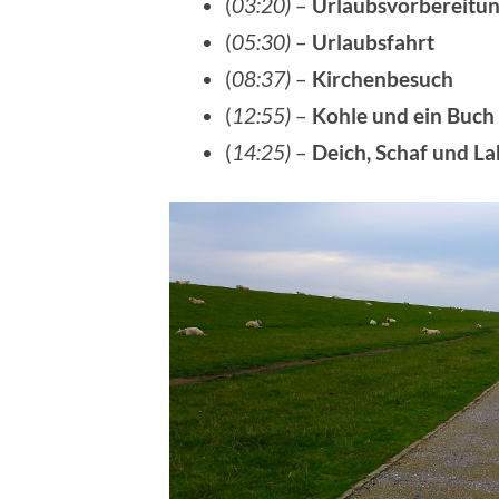
(
03:20)
–
Urlaubsvorbereitu
(
05:30)
–
Urlaubsfahrt
(
08:37)
–
Kirchenbesuch
(
12:55)
–
Kohle und ein Buch
(
14:25)
–
Deich, Schaf und L