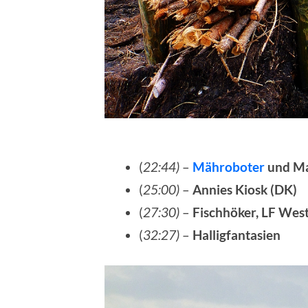
(
22:44)
–
Mähroboter
und Ma
(
25:00)
–
Annies Kiosk (DK)
(
27:30)
–
Fischhöker, LF Wes
(
32:27)
–
Halligfantasien