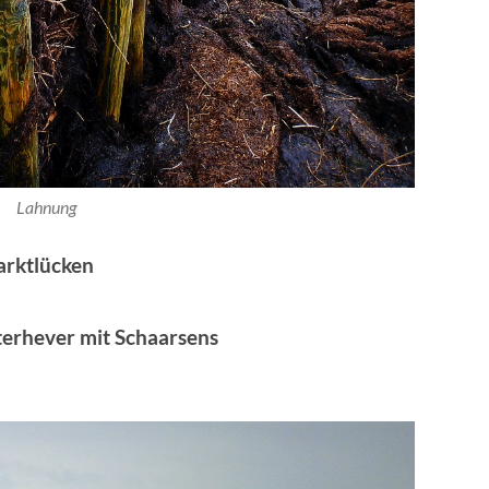
Lahnung
rktlücken
terhever mit Schaarsens