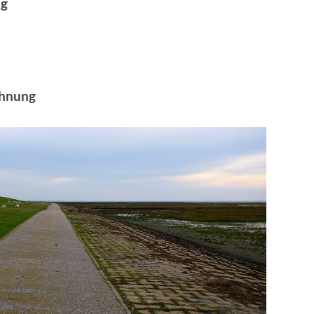
ng
ahnung