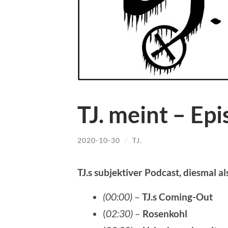
TJ. meint – Ep
2020-10-30
/
TJ.
TJ.s subjektiver Podcast, diesmal a
(00:00)
–
TJ.s Coming-Out
(
02:30)
–
Rosenkohl