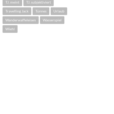
TJ. meint
TJ. subjektiviert
Travelling Jack
Tünnes
Urlaub
Wanderwaffeleisen
Wasserspiel
Wiehl