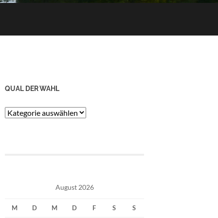
QUAL DER WAHL
Qual
der
Wahl
August 2026
M
D
M
D
F
S
S