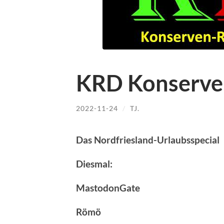
KRD Konserve
2022-11-24
/
TJ.
Das Nordfriesland-Urlaubsspecial –
Diesmal:
MastodonGate
Römö