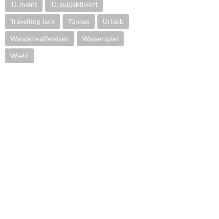
TJ. meint
TJ. subjektiviert
Travelling Jack
Tünnes
Urlaub
Wanderwaffeleisen
Wasserspiel
Wiehl