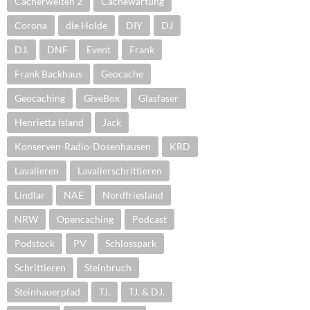
Cacherwelten 2
Cachewartung
Corona
die Holde
DIY
DJ
DJ.
DNF
Event
Frank
Frank Backhaus
Geocache
Geocaching
GiveBox
Glasfaser
Henrietta Island
Jack
Konserven-Radio-Dosenhausen
KRD
Lavalieren
Lavalierschrittieren
Lindlar
NAE
Nordfriesland
NRW
Opencaching
Podcast
Podstock
PV
Schlosspark
Schrittieren
Steinbruch
Steinhauerpfad
TJ.
TJ. & DJ.