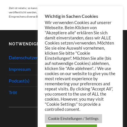
Zeit ist relativ; so kann eine Konserve am in der Konserve genannten Datum
veröffentlicht werden, muss es aber nicht zwangsläufig. Auch wurden während des
Wichtig in Sachen Cookies
Einsprechens diverse Buchstaben entwendet. Sachen gibt’s….
Wir verwenden Cookies auf unserer
Webseite. Beim Klicken von
"Akzeptiere alle" erklären Sie sich
damit einverstanden, dass wir ALLE
Cookies setzen/verwenden. Möchten
NOTWENDIGES
Sie sie eine Auswahl vornehmen,
klicken Sie bitte "Cookie
Datenschutzerklärung
Einstellungen". Möchten Sie alle (bis
auf notwendige Cookies) ablehnen,
klicken Sie "Alle ablehnen". / We use
Impressum
cookies on our website to give you the
most relevant experience by
Podcast(s)
remembering your preferences and
repeat visits. By clicking “Accept All”,
Tröt
you consent to the use of ALL the
cookies. However, you may visit
"Cookie Settings" to provide a
controlled consent.
Cookie Einstellungen / Settings