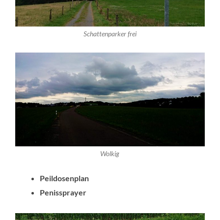
Schattenparker frei
Wolkig
Peildosenplan
Penissprayer