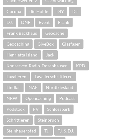
Cacherwelten 2
Cachewartung
Corona
die Holde
DIY
DJ
DJ.
DNF
Event
Frank
Frank Backhaus
Geocache
Geocaching
GiveBox
Glasfaser
Henrietta Island
Jack
Konserven-Radio-Dosenhausen
KRD
Lavalieren
Lavalierschrittieren
Lindlar
NAE
Nordfriesland
NRW
Opencaching
Podcast
Podstock
PV
Schlosspark
Schrittieren
Steinbruch
Steinhauerpfad
TJ.
TJ. & DJ.