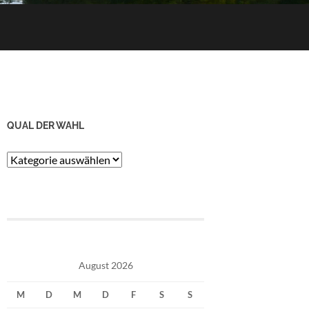
QUAL DER WAHL
Qual
der
Wahl
August 2026
M
D
M
D
F
S
S