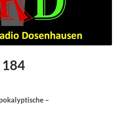
 184
pokalyptische –