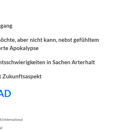
rgang
chte, aber nicht kann, nebst gefühltem
erte Apokalypse
tsschwierigkeiten in Sachen Arterhalt
it Zukunftsaspekt
AD
.0 International
al