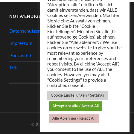
"Akzeptiere alle" erklären Sie sich
damit einverstanden, dass wir ALLE
Cookies setzen/verwenden. Möchten
NOTWENDIGES
Sie sie eine Auswahl vornehmen,
klicken Sie bitte "Cookie
Datenschutzerklärung
Einstellungen". Möchten Sie alle (bis
auf notwendige Cookies) ablehnen,
klicken Sie "Alle ablehnen". / We use
Impressum
cookies on our website to give you the
most relevant experience by
Podcast(s)
remembering your preferences and
repeat visits. By clicking “Accept All”,
Tröt
you consent to the use of ALL the
cookies. However, you may visit
"Cookie Settings" to provide a
controlled consent.
Cookie Einstellungen / Settings
Akzeptiere alle / Accept All
Alle Ablehnen / Reject All
© 2026
TJ.S PODCASTS
—
HOCH ↑