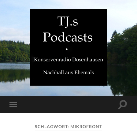
TJ.s
Podcasts
Suchfe
Mobile-
ein-/a
Menü
ein-/ausblenden
SCHLAGWORT:
MIKROFRONT