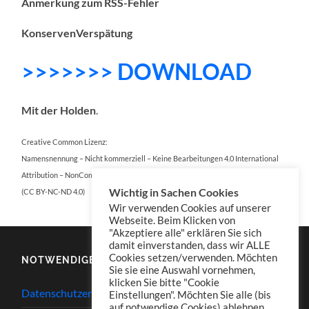
Anmerkung zum RSS-Fehler
KonservenVerspätung
>>>>>>> DOWNLOAD
Mit der Holden
.
Creative Common Lizenz:
Namensnennung – Nicht kommerziell – Keine Bearbeitungen 4.0 International
Attribution – NonCommercial – NoDerivatives 4.0 International
Wichtig in Sachen Cookies
(CC BY-NC-ND 4.0)
Wir verwenden Cookies auf unserer
Webseite. Beim Klicken von
"Akzeptiere alle" erklären Sie sich
damit einverstanden, dass wir ALLE
Cookies setzen/verwenden. Möchten
NOTWENDIGES
Sie sie eine Auswahl vornehmen,
klicken Sie bitte "Cookie
Datenschutzerklärung
Einstellungen". Möchten Sie alle (bis
auf notwendige Cookies) ablehnen,