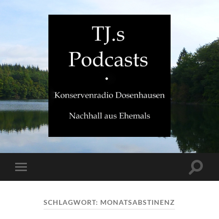
TJ.s
Podcasts
Suchfe
Mobile-
ein-/a
Menü
ein-/ausblenden
SCHLAGWORT:
MONATSABSTINENZ