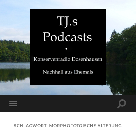
TJ.s
Podcasts
Suchfe
Mobile-
ein-/a
Menü
ein-/ausblenden
SCHLAGWORT:
MORPHOFOTOISCHE ALTERUNG