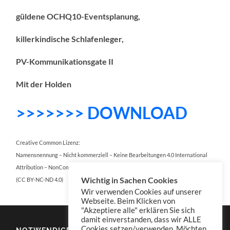
güldene OCHQ10-Eventsplanung,
killerkindische Schlafenleger,
PV-Kommunikationsgate II
Mit der Holden
>>>>>>> DOWNLOAD
Creative Common Lizenz:
Namensnennung – Nicht kommerziell – Keine Bearbeitungen 4.0 International
Attribution – NonCommercial – NoDerivatives 4.0 International
Wichtig in Sachen Cookies
(CC BY-NC-ND 4.0)
Wir verwenden Cookies auf unserer
Webseite. Beim Klicken von
"Akzeptiere alle" erklären Sie sich
damit einverstanden, dass wir ALLE
Cookies setzen/verwenden. Möchten