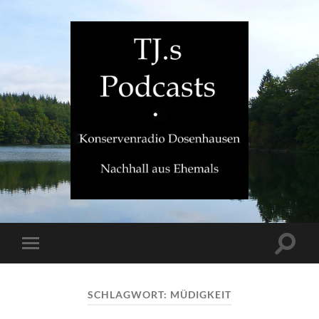
TJ.s
Podcasts
Suchfe
Mobile-
ein-/a
Menü
ein-/ausblenden
SCHLAGWORT:
MÜDIGKEIT