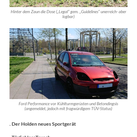
Hinter dem Zaun die Dose („Legal“ gem. „Guidelines“ unerreich- aber
logbar)
Ford Performance vor Kühlturmgerüsten und Betondingsis
(angemeldet, jedoch mit fragwürdigem TÜV-Status)
. Der Holden neues Sportgerät