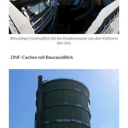
Betondingsi (mutmaßlich lief das Kondenswasser aus dem Kühlturm
hier rein)
. DNF-Cachen mit BauzaunBlick