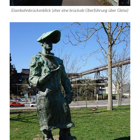
Eisenbahnbrückenblick (eher eine brückale Überführung über Gleise)