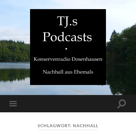
TJ.s
Podcasts
Suchfe
Mobile-
ein-/a
Menü
ein-/ausblenden
SCHLAGWORT:
NACHHALL