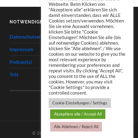
Webseite. Beim Klicken von
"Akzeptiere alle" erklären Sie sich
damit einverstanden, dass wir ALLE
Cookies setzen/verwenden. Möchten
NOTWENDIGES
Sie sie eine Auswahl vornehmen,
klicken Sie bitte "Cookie
Datenschutzerklärung
Einstellungen". Möchten Sie alle (bis
auf notwendige Cookies) ablehnen,
klicken Sie "Alle ablehnen". / We use
Impressum
cookies on our website to give you the
most relevant experience by
Podcast(s)
remembering your preferences and
repeat visits. By clicking “Accept All”,
Tröt
you consent to the use of ALL the
cookies. However, you may visit
"Cookie Settings" to provide a
controlled consent.
Cookie Einstellungen / Settings
Akzeptiere alle / Accept All
Alle Ablehnen / Reject All
© 2026
TJ.S PODCASTS
—
HOCH ↑