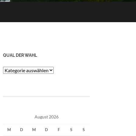
QUAL DER WAHL
Qual
der
Wahl
August 2026
M
D
M
D
F
S
S