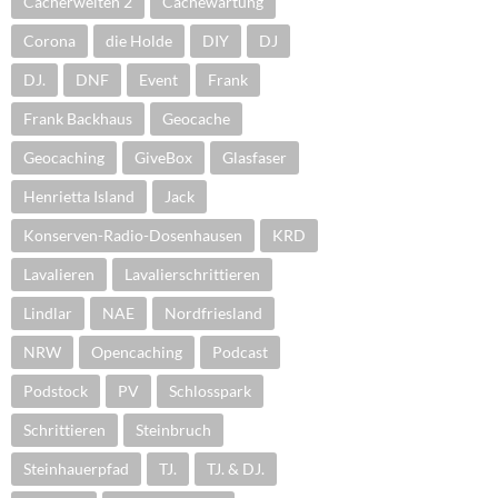
Cacherwelten 2
Cachewartung
Corona
die Holde
DIY
DJ
DJ.
DNF
Event
Frank
Frank Backhaus
Geocache
Geocaching
GiveBox
Glasfaser
Henrietta Island
Jack
Konserven-Radio-Dosenhausen
KRD
Lavalieren
Lavalierschrittieren
Lindlar
NAE
Nordfriesland
NRW
Opencaching
Podcast
Podstock
PV
Schlosspark
Schrittieren
Steinbruch
Steinhauerpfad
TJ.
TJ. & DJ.