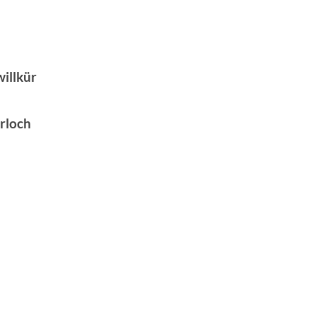
illkür
rloch