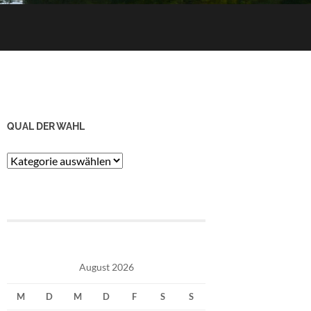
QUAL DER WAHL
Qual
der
Wahl
August 2026
M
D
M
D
F
S
S