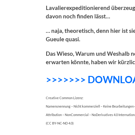
Lavalierexpeditionierend überzeuge
davon noch finden lässt…
… naja, theoretisch, denn hier ist s
Gueule quasi.
Das Wieso, Warum und Weshalb neb
erwarten könnte, haben wir kürzli
>>>>>>> DOWNLO
Creative Common Lizenz:
Namensnennung – Nicht kommerziell – Keine Bearbeitungen 4
Attribution – NonCommercial – NoDerivatives 4.0 Internation
(CC BY-NC-ND 4.0)