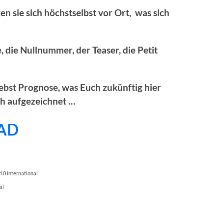
n sie sich höchstselbst vor Ort, was sich
ie, die Nullnummer, der Teaser, die Petit
st Prognose, was Euch zukünftig hier
ch aufgezeichnet …
AD
.0 International
al