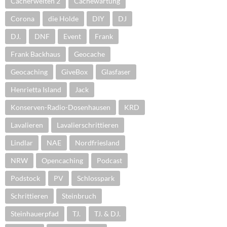
Cacherwelten 2
Cachewartung
Corona
die Holde
DIY
DJ
DJ.
DNF
Event
Frank
Frank Backhaus
Geocache
Geocaching
GiveBox
Glasfaser
Henrietta Island
Jack
Konserven-Radio-Dosenhausen
KRD
Lavalieren
Lavalierschrittieren
Lindlar
NAE
Nordfriesland
NRW
Opencaching
Podcast
Podstock
PV
Schlosspark
Schrittieren
Steinbruch
Steinhauerpfad
TJ.
TJ. & DJ.