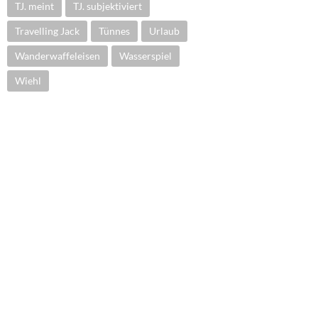
TJ. meint
TJ. subjektiviert
Travelling Jack
Tünnes
Urlaub
Wanderwaffeleisen
Wasserspiel
Wiehl