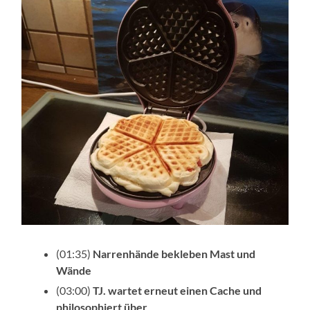
(01:35)
Narrenhände bekleben Mast und
Wände
(03:00)
TJ. wartet erneut einen Cache
und
philosophiert über