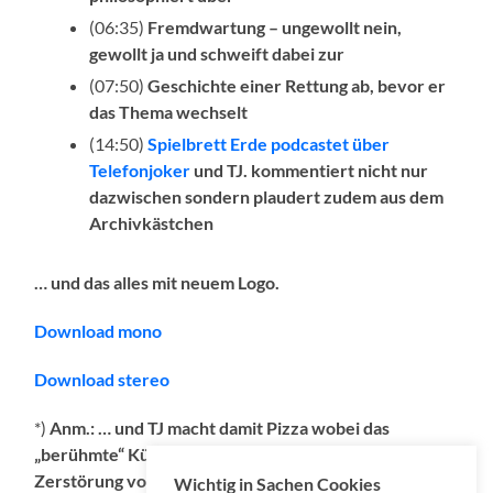
(06:35)
Fremdwartung – ungewollt nein,
gewollt ja und schweift dabei zur
(07:50)
Geschichte einer Rettung
ab, bevor er
das Thema wechselt
(14:50)
Spielbrett Erde podcastet über
Telefonjoker
und TJ. kommentiert nicht nur
dazwischen sondern plaudert zudem aus dem
Archivkästchen
… und das alles mit neuem Logo.
Download mono
Download stereo
*)
Anm.: … und TJ macht damit Pizza
wobei das
„berühmte“ Küchengerät gerade noch so an einer
Zerstörung vorbeischrammt
.
Unglaublich aber wahr.
Wichtig in Sachen Cookies