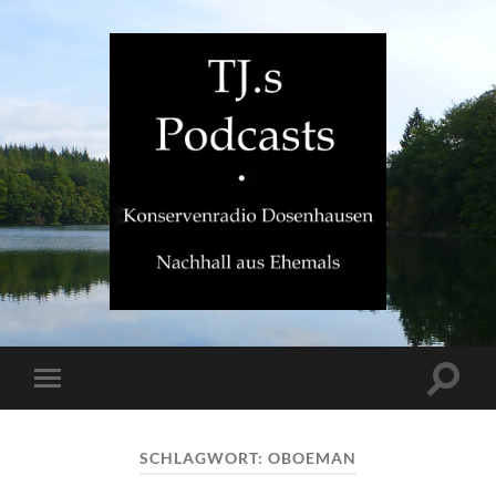
TJ.s
Podcasts
Suchfe
Mobile-
ein-/a
Menü
ein-/ausblenden
SCHLAGWORT:
OBOEMAN