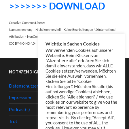
>>>>>>> DOWNLOAD
Creative Common Lizenz:
Namensnennung – Nicht kommerziell – Keine Bearbeitungen 4.0 International
Attribution – NonCommercial – NoDerivatives 4.0 International
Wichtig in Sachen Cookies
(CC BY-NC-ND 4.0)
Wir verwenden Cookies auf unserer
Webseite. Beim Klicken von
"Akzeptiere alle" erklären Sie sich
damit einverstanden, dass wir ALLE
Cookies setzen/verwenden. Möchten
NOTWENDIGES
Sie sie eine Auswahl vornehmen,
klicken Sie bitte "Cookie
Datenschutzerklärung
Einstellungen". Möchten Sie alle (bis
auf notwendige Cookies) ablehnen,
klicken Sie "Alle ablehnen". / We use
Impressum
cookies on our website to give you the
most relevant experience by
Podcast(s)
remembering your preferences and
repeat visits. By clicking “Accept All”,
Tröt
you consent to the use of ALL the
cookies. However, you may visit