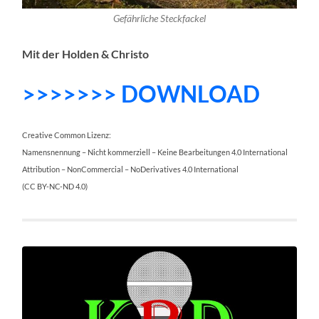
Gefährliche Steckfackel
Mit der Holden & Christo
>>>>>>> DOWNLOAD
Creative Common Lizenz:
Namensnennung – Nicht kommerziell – Keine Bearbeitungen 4.0 International
Attribution – NonCommercial – NoDerivatives 4.0 International
(CC BY-NC-ND 4.0)