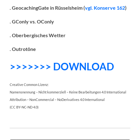
. GeocachingGate in Rüsselsheim (
vgl. Konserve 162
)
. GConly vs. OConly
. Oberbergisches Wetter
. Outrotöne
>>>>>>> DOWNLOAD
Creative Common Lizenz:
Namensnennung – Nicht kommerziell – Keine Bearbeitungen 4.0 International
Attribution – NonCommercial – NoDerivatives 4.0 International
(CC BY-NC-ND 4.0)