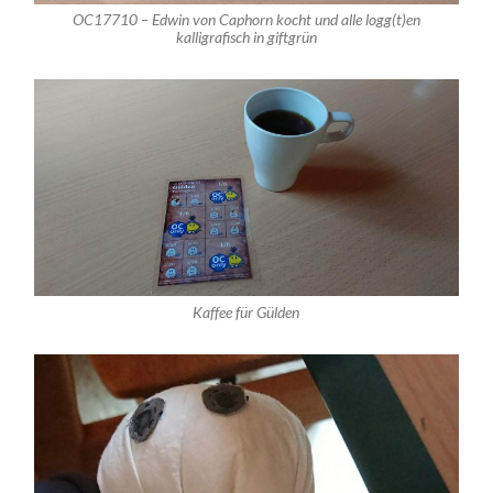
OC17710 – Edwin von Caphorn kocht und alle logg(t)en
kalligrafisch in giftgrün
Kaffee für Gülden