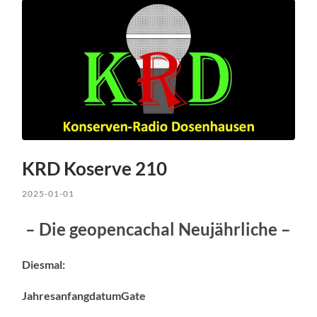
KRD Koserve 210
2025-01-01
– Die geopencachal Neujährliche –
Diesmal:
JahresanfangdatumGate